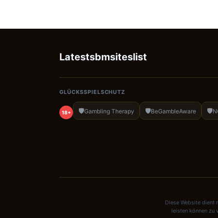
Latestsbmsiteslist
GLÜCKSSPIELSCHUTZ
🛡️
🛡️
🛡️
Gambling Therapy
BeGambleAware
N
18+
Diese Website dient 
leisten können zu 