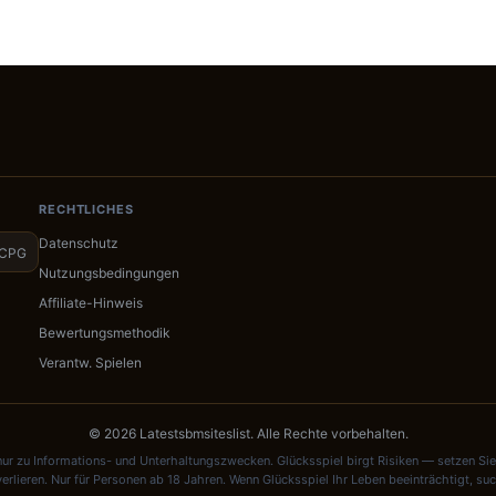
RECHTLICHES
Datenschutz
CPG
Nutzungsbedingungen
Affiliate-Hinweis
Bewertungsmethodik
Verantw. Spielen
© 2026 Latestsbmsiteslist. Alle Rechte vorbehalten.
nur zu Informations- und Unterhaltungszwecken. Glücksspiel birgt Risiken — setzen Sie 
verlieren. Nur für Personen ab 18 Jahren. Wenn Glücksspiel Ihr Leben beeinträchtigt, suc