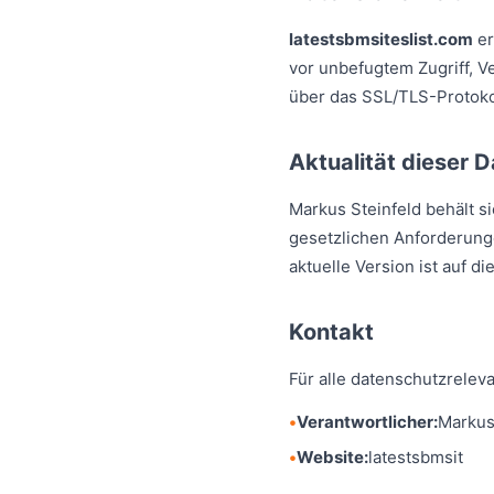
latestsbmsiteslist.com
er
vor unbefugtem Zugriff, V
über das SSL/TLS-Protoko
Aktualität dieser D
Markus Steinfeld behält s
gesetzlichen Anforderun
aktuelle Version ist auf d
Kontakt
Für alle datenschutzrelev
Verantwortlicher:
Markus
Website:
latestsbmsit