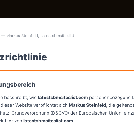
6 — Markus Steinfeld, Latestsbmsiteslist
richtlinie
tungsbereich
ie beschreibt, wie
latestsbmsiteslist.com
personenbezogene Da
 dieser Website verpflichtet sich
Markus Steinfeld
, die gelten
hutz-Grundverordnung (DSGVO) der Europäischen Union, einzuh
 Nutzer von
latestsbmsiteslist.com
.