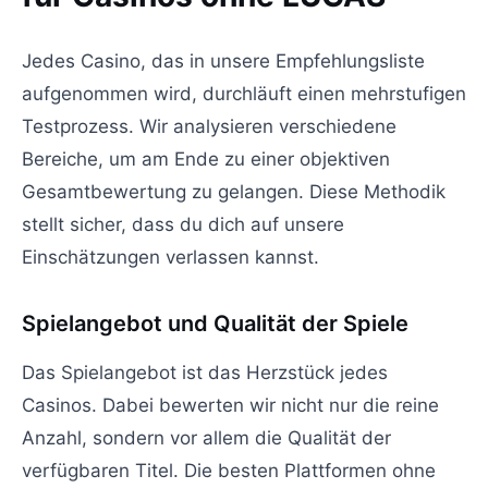
Jedes Casino, das in unsere Empfehlungsliste
aufgenommen wird, durchläuft einen mehrstufigen
Testprozess. Wir analysieren verschiedene
Bereiche, um am Ende zu einer objektiven
Gesamtbewertung zu gelangen. Diese Methodik
stellt sicher, dass du dich auf unsere
Einschätzungen verlassen kannst.
Spielangebot und Qualität der Spiele
Das Spielangebot ist das Herzstück jedes
Casinos. Dabei bewerten wir nicht nur die reine
Anzahl, sondern vor allem die Qualität der
verfügbaren Titel. Die besten Plattformen ohne