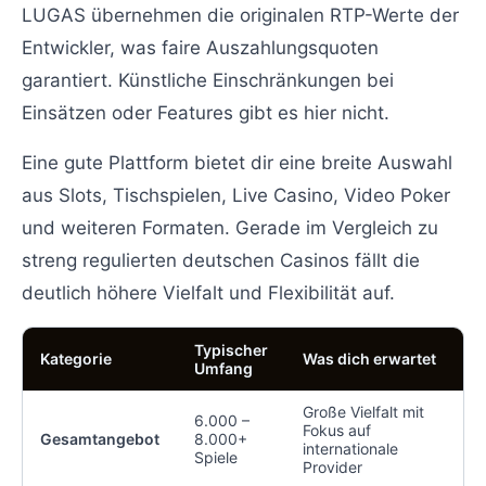
LUGAS übernehmen die originalen RTP-Werte der
Entwickler, was faire Auszahlungsquoten
garantiert. Künstliche Einschränkungen bei
Einsätzen oder Features gibt es hier nicht.
Eine gute Plattform bietet dir eine breite Auswahl
aus Slots, Tischspielen, Live Casino, Video Poker
und weiteren Formaten. Gerade im Vergleich zu
streng regulierten deutschen Casinos fällt die
deutlich höhere Vielfalt und Flexibilität auf.
Typischer
Kategorie
Was dich erwartet
Umfang
Große Vielfalt mit
6.000 –
Fokus auf
Gesamtangebot
8.000+
internationale
Spiele
Provider