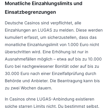
Monatliche Einzahlungslimits und
Einsatzbegrenzungen
Deutsche Casinos sind verpflichtet, alle
Einzahlungen an LUGAS zu melden. Diese werden
kumuliert erfasst, um sicherzustellen, dass das
monatliche Einzahlungslimit von 1.000 Euro nicht
überschritten wird. Eine Erhöhung ist nur in
Ausnahmefällen möglich – etwa auf bis zu 10.000
Euro bei nachgewiesener Bonität oder auf bis zu
30.000 Euro nach einer Einzelfallprüfung durch
Behörde und Anbieter. Die Beantragung kann bis
zu zwei Wochen dauern.
In Casinos ohne LUGAS-Anbindung existieren
solche starren Limits nicht. Du bestimmst selbst,