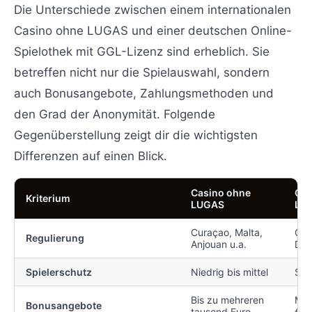
Die Unterschiede zwischen einem internationalen
Casino ohne LUGAS und einer deutschen Online-
Spielothek mit GGL-Lizenz sind erheblich. Sie
betreffen nicht nur die Spielauswahl, sondern
auch Bonusangebote, Zahlungsmethoden und
den Grad der Anonymität. Folgende
Gegenüberstellung zeigt dir die wichtigsten
Differenzen auf einen Blick.
Casino ohne
Cas
Kriterium
LUGAS
LU
Curaçao, Malta,
GG
Regulierung
Anjouan u.a.
Deu
Spielerschutz
Niedrig bis mittel
Seh
Bis zu mehreren
Max
Bonusangebote
tausend Euro
€ b