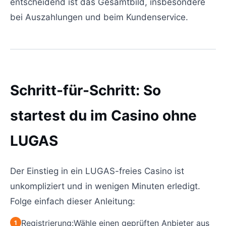
entscheidend ist das Gesamtbild, insbesondere
bei Auszahlungen und beim Kundenservice.
Schritt-für-Schritt: So
startest du im Casino ohne
LUGAS
Der Einstieg in ein LUGAS-freies Casino ist
unkompliziert und in wenigen Minuten erledigt.
Folge einfach dieser Anleitung:
Registrierung:
Wähle einen geprüften Anbieter aus