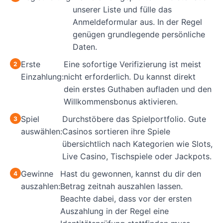
unserer Liste und fülle das
Anmeldeformular aus. In der Regel
genügen grundlegende persönliche
Daten.
Erste
Eine sofortige Verifizierung ist meist
Einzahlung:
nicht erforderlich. Du kannst direkt
dein erstes Guthaben aufladen und den
Willkommensbonus aktivieren.
Spiel
Durchstöbere das Spielportfolio. Gute
auswählen:
Casinos sortieren ihre Spiele
übersichtlich nach Kategorien wie Slots,
Live Casino, Tischspiele oder Jackpots.
Gewinne
Hast du gewonnen, kannst du dir den
auszahlen:
Betrag zeitnah auszahlen lassen.
Beachte dabei, dass vor der ersten
Auszahlung in der Regel eine