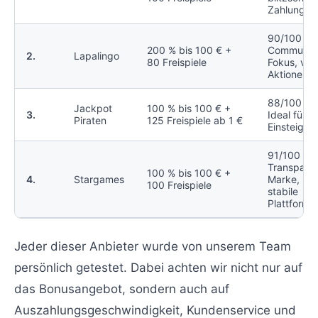
Zahlungen
90/100 –
200 % bis 100 € +
Communit
2.
Lapalingo
80 Freispiele
Fokus, viel
Aktionen
88/100 –
Jackpot
100 % bis 100 € +
3.
Ideal für
Piraten
125 Freispiele ab 1 €
Einsteiger
91/100 –
Transpare
100 % bis 100 € +
4.
Stargames
Marke,
100 Freispiele
stabile
Plattform
Jeder dieser Anbieter wurde von unserem Team
persönlich getestet. Dabei achten wir nicht nur auf
das Bonusangebot, sondern auch auf
Auszahlungsgeschwindigkeit, Kundenservice und