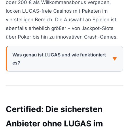
oder 200 € als Willkommensbonus vergeben,
locken LUGAS-freie Casinos mit Paketen im
vierstelligen Bereich. Die Auswahl an Spielen ist
ebenfalls erheblich größer – von Jackpot-Slots
über Poker bis hin zu innovativen Crash-Games.
Was genau ist LUGAS und wie funktioniert
▼
es?
Certified: Die sichersten
Anbieter ohne LUGAS im