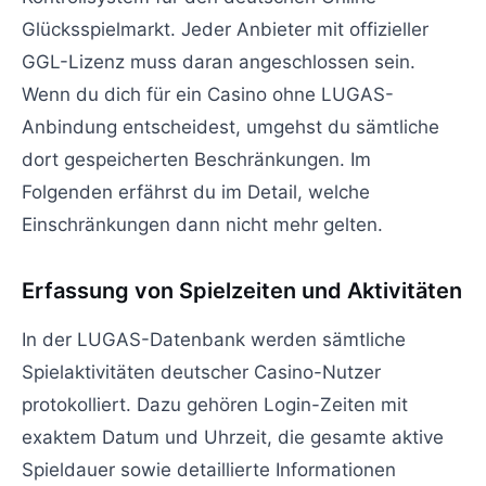
Glücksspielmarkt. Jeder Anbieter mit offizieller
GGL-Lizenz muss daran angeschlossen sein.
Wenn du dich für ein Casino ohne LUGAS-
Anbindung entscheidest, umgehst du sämtliche
dort gespeicherten Beschränkungen. Im
Folgenden erfährst du im Detail, welche
Einschränkungen dann nicht mehr gelten.
Erfassung von Spielzeiten und Aktivitäten
In der LUGAS-Datenbank werden sämtliche
Spielaktivitäten deutscher Casino-Nutzer
protokolliert. Dazu gehören Login-Zeiten mit
exaktem Datum und Uhrzeit, die gesamte aktive
Spieldauer sowie detaillierte Informationen