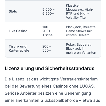
Klassiker,
5.000 –
Megaways, High-
Slots
6.500+
RTP und High-
Volatility Titel
100 –
Blackjack, Roulette,
Live Casino
200+
Game Shows mit
Tische
echten Dealern
Poker, Baccarat,
Tisch- und
200 –
Blackjack in
Kartenspiele
500+
mehreren Varianten
Lizenzierung und Sicherheitsstandards
Die Lizenz ist das wichtigste Vertrauenskriterium
bei der Bewertung eines Casinos ohne LUGAS.
Seriöse Anbieter besitzen eine Genehmigung
einer anerkannten Glücksspielbehörde – etwa aus