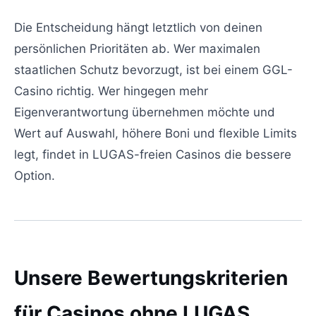
Die Entscheidung hängt letztlich von deinen
persönlichen Prioritäten ab. Wer maximalen
staatlichen Schutz bevorzugt, ist bei einem GGL-
Casino richtig. Wer hingegen mehr
Eigenverantwortung übernehmen möchte und
Wert auf Auswahl, höhere Boni und flexible Limits
legt, findet in LUGAS-freien Casinos die bessere
Option.
Unsere Bewertungskriterien
für Casinos ohne LUGAS