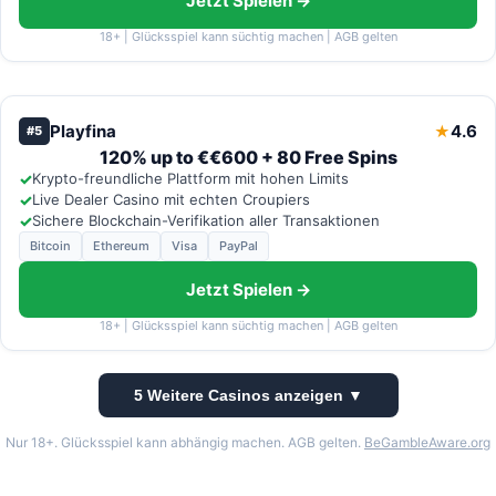
Jetzt Spielen →
18+ | Glücksspiel kann süchtig machen | AGB gelten
Playfina
4.6
★
#5
120% up to €€600 + 80 Free Spins
✓
Krypto-freundliche Plattform mit hohen Limits
✓
Live Dealer Casino mit echten Croupiers
✓
Sichere Blockchain-Verifikation aller Transaktionen
Bitcoin
Ethereum
Visa
PayPal
Jetzt Spielen →
18+ | Glücksspiel kann süchtig machen | AGB gelten
5 Weitere Casinos anzeigen ▼
Nur 18+. Glücksspiel kann abhängig machen. AGB gelten.
BeGambleAware.org